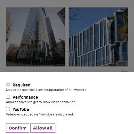
PNC Tower
1998 Market St
Required
Serves the technical flawless operation of our website.
+
Performance
Allows analysis to get to know visitor behavior.
YouTube
Videos embedded via YouTube are displayed.
Politique de confidentialité
Whistleblower information
Confirm
Allow all