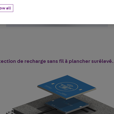
ow all
ction de recharge sans fil à plancher surélevé. 