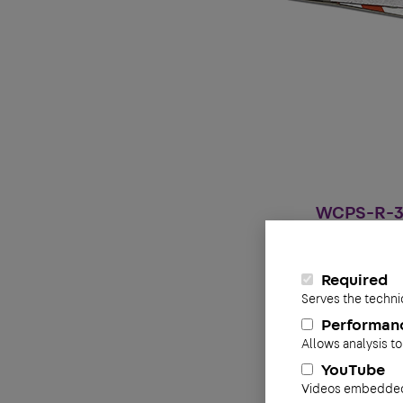
WCPS-R-301
Required
Serves the techni
Performan
Allows analysis to
YouTube
Videos embedded 