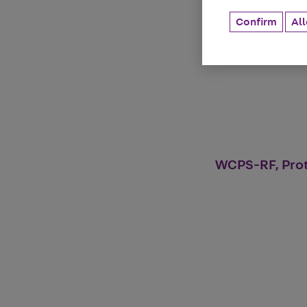
Confirm
All
WCPS-RF, Prote