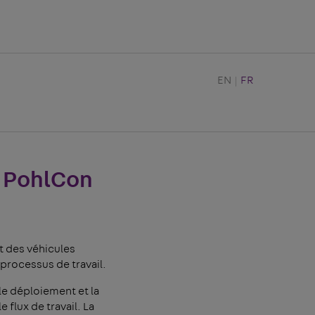
EN
FR
y PohlCon
nt des véhicules
processus de travail.
le déploiement et la
 flux de travail. La