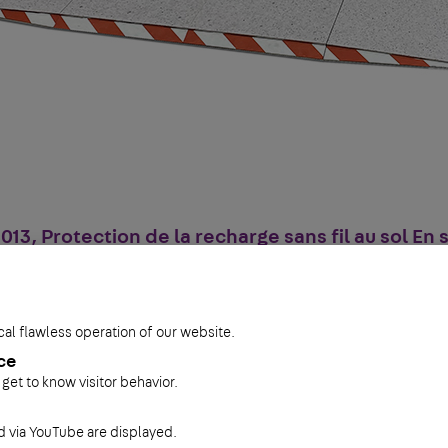
3, Protection de la recharge sans fil au sol En s
cal flawless operation of our website.
ce
 get to know visitor behavior.
via YouTube are displayed.