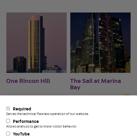
One Rincon Hill
The Sail at Marina
Bay
Required
Serves the technical flawless operation of our website.
+
Performance
Allows analysis to get to know visitor behavior.
YouTube