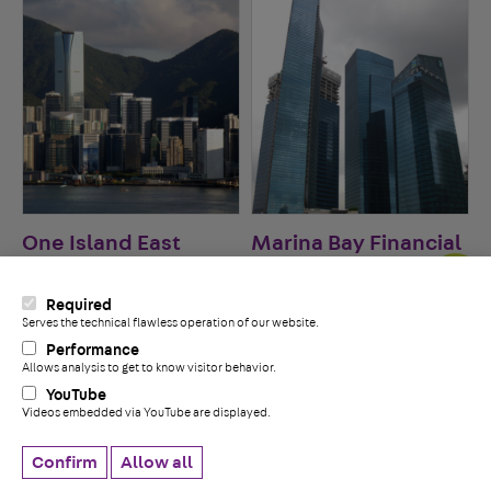
One Island East
Marina Bay Financial
Center & Residences
Required
Serves the technical flawless operation of our website.
+
Performance
Allows analysis to get to know visitor behavior.
YouTube
Videos embedded via YouTube are displayed.
Politique de confidentialité
Whistleblower information
Confirm
Allow all