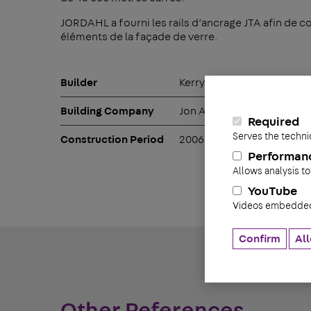
JORDAHL a fourni les rails d’ancrage JTA afin de c
éléments de la façade de verre.
Builder
Kerry Properties Ltd.
Building Company
Jon A. Jerde
Required
Serves the techni
Construction Period
2006 – 2007
Performan
Allows analysis to
YouTube
Videos embedded 
Confirm
All