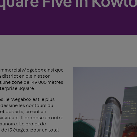
quare Five in Kowl
commercial Megabox ainsi que
district en plein essor
nt une zone de 149 000 mètres
nterprise Square.
s, le Megabox est le plus
edessine les contours du
et des arts, créant un
isiteurs. Il propose en outre
tinoire. Le projet de
 15 étages, pour un total