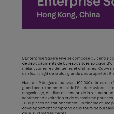
Enterprise S
Hong Kong, China
L’Enterprise Square Five se compose du centre 
de deux bâtiments de bureaux situés au cœur d’un 
mêlant zones résidentielles et d’affaires. Couvra
carrés, il s’agit de la plus grande des propriétés E
Haut de 19 étages et couvrant 102 000 mètres carré
grand centre commercial de l’Est de Kowloon. Il r
magasinage, du divertissement, de la restauration 
sentiment d’excitation et de dynamisme pour ses v
1 000 places de stationnement, un cinéma et une pa
développement comprend deux tours de bureaux de
de 46 000 mètres carrés.