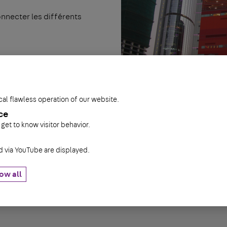
onnecter les différents
cal flawless operation of our website.
ce
 get to know visitor behavior.
via YouTube are displayed.
ow all