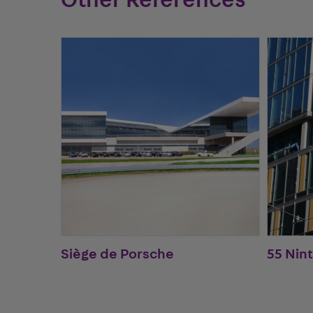
Other References
Siège de Porsche
55 Nin